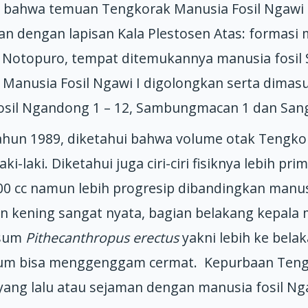
ui bahwa temuan Tengkorak Manusia Fosil Ngawi I,
n dengan lapisan Kala Plestosen Atas: formasi 
Notopuro, tempat ditemukannya manusia fosil 
 Manusia Fosil Ngawi I digolongkan serta dima
sil Ngandong 1 – 12, Sambungmacan 1 dan Sang
ahun 1989, diketahui bahwa volume otak Tengkor
ki-laki. Diketahui juga ciri-ciri fisiknya lebih pr
00 cc namun lebih progresip dibandingkan manusia
lan kening sangat nyata, bagian belakang kepa
msum
Pithecanthropus erectus
yakni lebih ke bela
elum bisa menggenggam cermat. Kepurbaan Tengk
 yang lalu atau sejaman dengan manusia fosil Ng