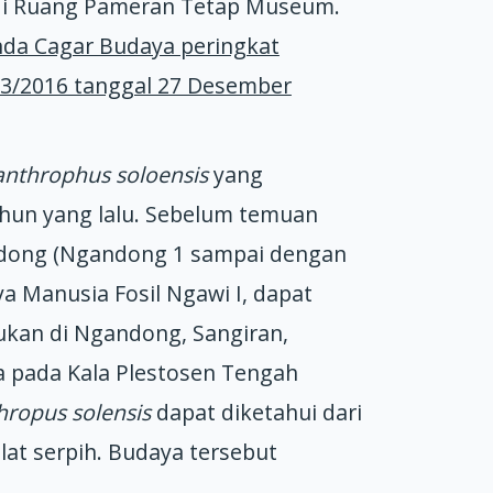
n di Ruang Pameran Tetap Museum.
enda Cagar Budaya peringkat
13/2016 tanggal 27 Desember
anthrophus soloensis
yang
ahun yang lalu. Sebelum temuan
dong (Ngandong 1 sampai dengan
a Manusia Fosil Ngawi I, dapat
kan di Ngandong, Sangiran,
 pada Kala Plestosen Tengah
hropus solensis
dapat diketahui dari
alat serpih. Budaya tersebut