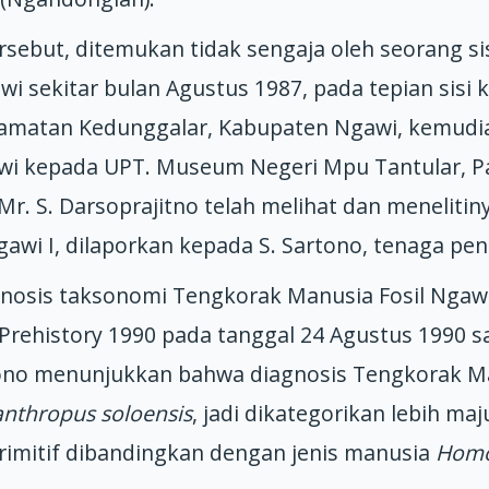
ersebut, ditemukan tidak sengaja oleh seorang 
 sekitar bulan Agustus 1987, pada tepian sisi k
amatan Kedunggalar, Kabupaten Ngawi, kemudian
i kepada UPT. Museum Negeri Mpu Tantular, Pa
Mr. S. Darsoprajitno telah melihat dan meneli
wi I, dilaporkan kepada S. Sartono, tenaga pe
sis taksonomi Tengkorak Manusia Fosil Ngawi I
c Prehistory 1990 pada tanggal 24 Agustus 1990
rtono menunjukkan bahwa diagnosis Tengkorak Ma
anthropus soloensis
, jadi dikategorikan lebih ma
rimitif dibandingkan dengan jenis manusia
Homo