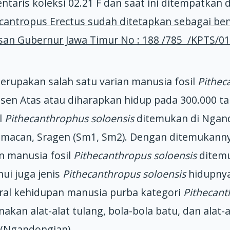
taris koleksi 02.21 F dan saat ini ditempatka
hecantropus Erectus sudah ditetapkan sebagai b
san Gubernur Jawa Timur No : 188 /785 /KPTS/0
erupakan salah satu varian manusia fosil
Pithec
osen Atas atau diharapkan hidup pada 300.000 t
l
Pithecanthrophus soloensis
ditemukan di Ngan
ngmacan, Sragen (Sm1, Sm2). Dengan ditemukanny
n manusia fosil
Pithecanthropus soloensis
ditemu
ui juga jenis
Pithecanthropus soloensis
hidupnya
ural kehidupan manusia purba kategori
Pithecant
akan alat-alat tulang, bola-bola batu, dan alat-
(Ngandongian).