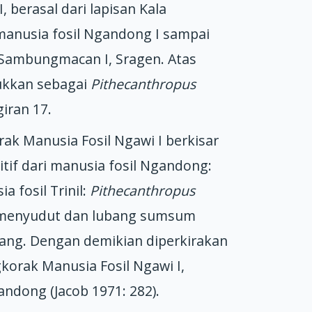
 berasal dari lapisan Kala
manusia fosil Ngandong I sampai
Sambungmacan I, Sragen. Atas
sukkan sebagai
Pithecanthropus
iran 17.
ak Manusia Fosil Ngawi I berkisar
imitif dari manusia fosil Ngandong:
 fosil Trinil:
Pithecanthropus
la menyudut dan lubang sumsum
kang. Dengan demikian diperkirakan
orak Manusia Fosil Ngawi I,
andong (Jacob 1971: 282).