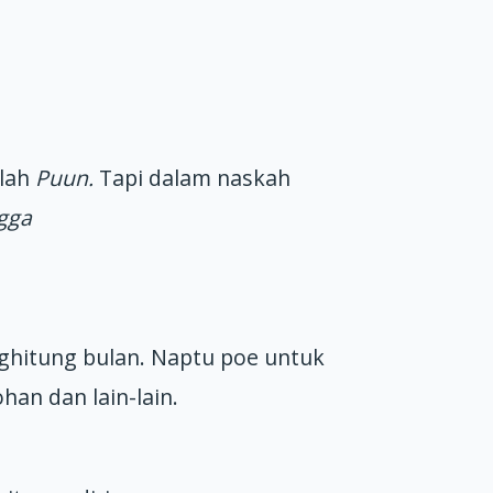
alah
Puun.
Tapi dalam naskah
gga
hitung bulan. Naptu poe untuk
an dan lain-lain.