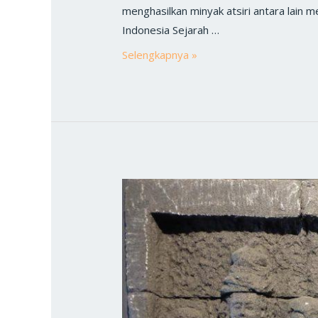
menghasilkan minyak atsiri antara lain me
Indonesia Sejarah …
Selengkapnya »
Sejarah
Tanaman
Atsiri
di
Indonesia