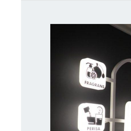
Teknologi
penggunaan
minyak
atsiri