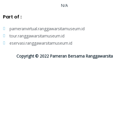
o
r
e
r
N/A
k
a
m
Part of :
pameranvirtual.ranggawarsitamuseum.id
tour.ranggawarsitamuseum.id
eservasi.ranggawarsitamuseum.id
Copyright © 2022 Pameran Bersama Ranggawarsita