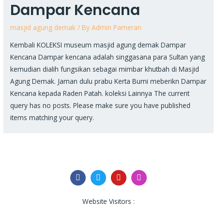
Dampar Kencana
masjid agung demak
/ By
Admin Pameran
Kembali KOLEKSI museum masjid agung demak Dampar
Kencana Dampar kencana adalah singgasana para Sultan yang
kemudian dialih fungsikan sebagai mimbar khutbah di Masjid
Agung Demak. Jaman dulu prabu Kerta Bumi meberikn Dampar
Kencana kepada Raden Patah. koleksi Lainnya The current
query has no posts. Please make sure you have published
items matching your query.
F
T
Y
I
a
w
o
n
c
i
u
s
e
t
t
t
Website Visitors :
b
t
u
a
o
e
b
g