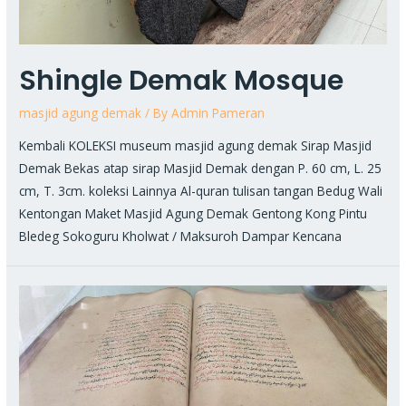
Shingle Demak Mosque
masjid agung demak
/ By
Admin Pameran
Kembali KOLEKSI museum masjid agung demak Sirap Masjid
Demak Bekas atap sirap Masjid Demak dengan P. 60 cm, L. 25
cm, T. 3cm. koleksi Lainnya Al-quran tulisan tangan Bedug Wali
Kentongan Maket Masjid Agung Demak Gentong Kong Pintu
Bledeg Sokoguru Kholwat / Maksuroh Dampar Kencana
Al-
quran
handwriting